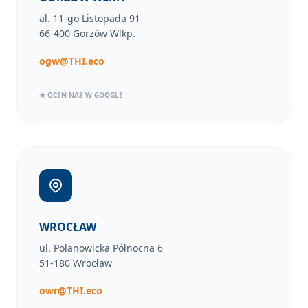
al. 11-go Listopada 91
66-400 Gorzów Wlkp.
ogw@THI.eco
★ OCEŃ NAS W GOOGLE
WROCŁAW
ul. Polanowicka Północna 6
51-180 Wrocław
owr@THI.eco