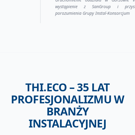
ie z SanGroup i przystąpienie do
Handlowa 
a Grupy Instal-Konsorcjum
sukcesji)
THI.ECO – 35 LAT
PROFESJONALIZMU W
BRANŻY
INSTALACYJNEJ